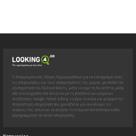
Ο Επαγγελματικός Οδηγός δημιουργήθηκε για να καταγράψει όλες
τις επιχειρήσεις και τους επαγγελματίες της χώρας, με σκοπό την
εξυπηρέτηση του Έλληνα πολίτη, ώστε να έχει τη δυνατόττα, μέσα
από ένα εύχρηστο site αλλά και με τη βοήθεια των μηχανών
αναζήτησης Google, Yahoo! & Bing, να βρει έυκολα και γρήγορα την
πλησιέστερη επιχείρηση που χρειάζεται για να καλύψει τις
ανάγκες του, αλλά και να αυξήσει το εταιρικό πελατολόγιο κάθε
εγγεγραμμένης σε αυτόν επιχείρησης.