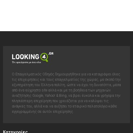
Ο Επαγγελματικός Οδηγός δημιουργήθηκε για να καταγράψει όλες
τις επιχειρήσεις και τους επαγγελματίες της χώρας, με σκοπό την
εξυπηρέτηση του Έλληνα πολίτη, ώστε να έχει τη δυνατόττα, μέσα
από ένα εύχρηστο site αλλά και με τη βοήθεια των μηχανών
αναζήτησης Google, Yahoo! & Bing, να βρει έυκολα και γρήγορα την
πλησιέστερη επιχείρηση που χρειάζεται για να καλύψει τις
ανάγκες του, αλλά και να αυξήσει το εταιρικό πελατολόγιο κάθε
εγγεγραμμένης σε αυτόν επιχείρησης.
Κατηγορίες