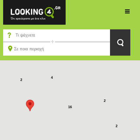
5
4
2
2
16
2