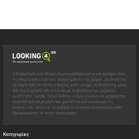
Ο Επαγγελματικός Οδηγός δημιουργήθηκε για να καταγράψει όλες
τις επιχειρήσεις και τους επαγγελματίες της χώρας, με σκοπό την
εξυπηρέτηση του Έλληνα πολίτη, ώστε να έχει τη δυνατόττα, μέσα
από ένα εύχρηστο site αλλά και με τη βοήθεια των μηχανών
αναζήτησης Google, Yahoo! & Bing, να βρει έυκολα και γρήγορα την
πλησιέστερη επιχείρηση που χρειάζεται για να καλύψει τις
ανάγκες του, αλλά και να αυξήσει το εταιρικό πελατολόγιο κάθε
εγγεγραμμένης σε αυτόν επιχείρησης.
Κατηγορίες