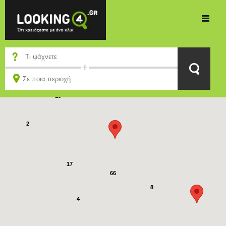
28
2
15
2
17
66
8
4