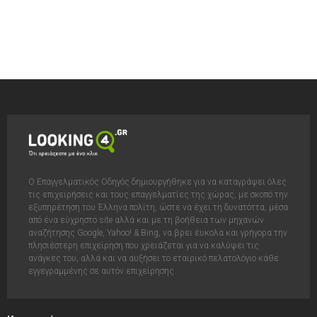
Ο Επαγγελματικός Οδηγός δημιουργήθηκε για να καταγράψει όλες
τις επιχειρήσεις και τους επαγγελματίες της χώρας, με σκοπό την
εξυπηρέτηση του Έλληνα πολίτη, ώστε να έχει τη δυνατόττα, μέσα
από ένα εύχρηστο site αλλά και με τη βοήθεια των μηχανών
αναζήτησης Google, Yahoo! & Bing, να βρει έυκολα και γρήγορα την
πλησιέστερη επιχείρηση που χρειάζεται για να καλύψει τις
ανάγκες του, αλλά και να αυξήσει το εταιρικό πελατολόγιο κάθε
εγγεγραμμένης σε αυτόν επιχείρησης.