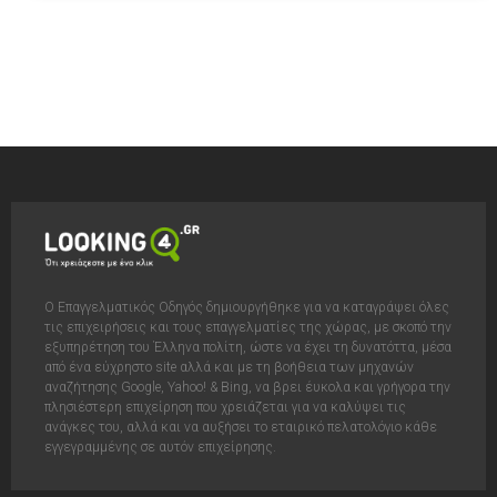
Ο Επαγγελματικός Οδηγός δημιουργήθηκε για να καταγράψει όλες
τις επιχειρήσεις και τους επαγγελματίες της χώρας, με σκοπό την
εξυπηρέτηση του Έλληνα πολίτη, ώστε να έχει τη δυνατόττα, μέσα
από ένα εύχρηστο site αλλά και με τη βοήθεια των μηχανών
αναζήτησης Google, Yahoo! & Bing, να βρει έυκολα και γρήγορα την
πλησιέστερη επιχείρηση που χρειάζεται για να καλύψει τις
ανάγκες του, αλλά και να αυξήσει το εταιρικό πελατολόγιο κάθε
εγγεγραμμένης σε αυτόν επιχείρησης.