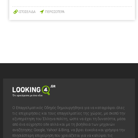
ΙΣΤΟΣΕΛΙΔΑ
ΠΕΡΙΣΣΟΤΕΡΑ
Ο Επαγγελματικός Οδηγός δημιουργήθηκε για να καταγράψει όλες
τις επιχειρήσεις και τους επαγγελματίες της χώρας, με σκοπό την
εξυπηρέτηση του Έλληνα πολίτη, ώστε να έχει τη δυνατόττα, μέσα
από ένα εύχρηστο site αλλά και με τη βοήθεια των μηχανών
αναζήτησης Google, Yahoo! & Bing, να βρει έυκολα και γρήγορα την
πλησιέστερη επιχείρηση που χρειάζεται για να καλύψει τις