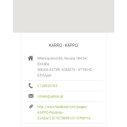
KARRO - ΚΑΡΡΩ
Μπελογιάννη 85, Νίκαια 184 54,
Ελλάδα
ΝΙΚΑΙΑ-ΑΣΠΡΑ ΧΩΜΑΤΑ - ΑΤΤΙΚΗΣ -
ΕΛΛΑΔΑ
2104933183
silvaki@yahoo.gr
http://www.facebook.com/pages/
ΚΑΡΡΩ-Ρεϊσσιάν-
Σύλβα/232767586910116?fref=ts