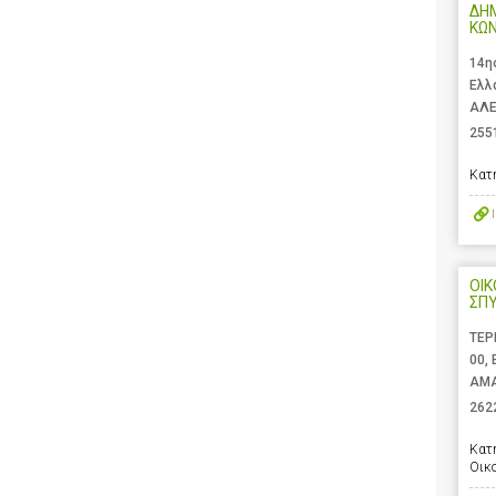
ΔΗΜ
ΚΩ
14η
Ελλ
ΑΛΕ
255
Κατ
ΟΙΚ
ΣΠΥ
ΤΕΡ
00,
ΑΜΑ
262
Κατ
Οικ