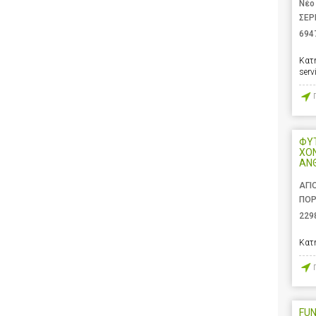
Νέο
ΣΕΡ
694
Κατ
serv
ΦΥΤ
ΧΟ
ΑΝ
ΑΓΙ
ΠΟΡ
229
Κατ
FUN