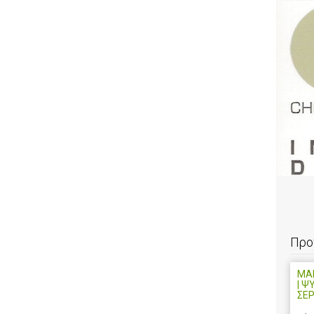
Προ
ΜΑ
| Ψ
ΣΕ