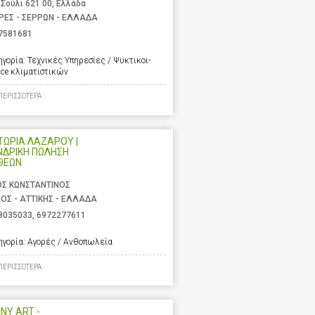
 Σούλι 621 00, Ελλάδα
ΡΕΣ - ΣΕΡΡΩΝ - ΕΛΛΑΔΑ
7581681
ηγορία:
Τεχνικές Υπηρεσίες / Ψυκτικοι-
ice κλιματιστικών
ΠΕΡΙΣΣΟΤΕΡΑ
ΩΡΙΑ ΛΑΖΑΡΟΥ |
ΝΔΡΙΚΗ ΠΩΛΗΣΗ
ΘΕΩΝ
ΟΣ ΚΩΝΣΤΑΝΤΙΝΟΣ
ΟΣ - ΑΤΤΙΚΗΣ - ΕΛΛΑΔΑ
8035033
,
6972277611
ηγορία:
Αγορές / Ανθοπωλεία
ΠΕΡΙΣΣΟΤΕΡΑ
NY ART -