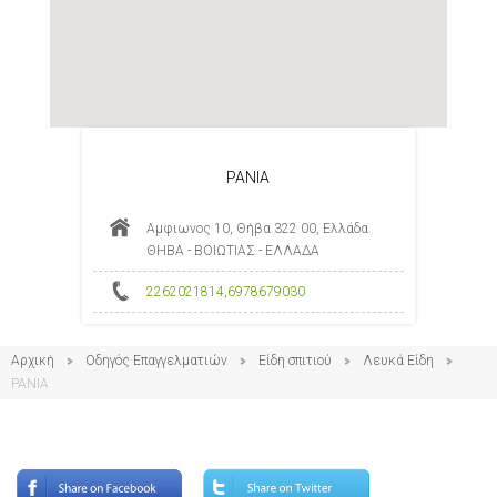
ΡΑΝΙΑ
Αμφιωνος 10, Θήβα 322 00, Ελλάδα
ΘΗΒΑ - ΒΟΙΩΤΙΑΣ - ΕΛΛΑΔΑ
2262021814
,
6978679030
Αρχική
Οδηγός Επαγγελματιών
Είδη σπιτιού
Λευκά Είδη
ΡΑΝΙΑ