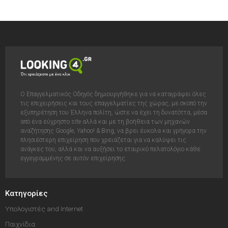
Ο Επαγγελματικός Οδηγός δημιουργήθηκε για να καταγράψει όλες
τις επιχειρήσεις και τους επαγγελματίες της χώρας, με σκοπό την
εξυπηρέτηση του Έλληνα πολίτη, ώστε να έχει τη δυνατόττα, μέσα
από ένα εύχρηστο site αλλά και με τη βοήθεια των μηχανών
αναζήτησης Google, Yahoo! & Bing, να βρει έυκολα και γρήγορα την
πλησιέστερη επιχείρηση που χρειάζεται για να καλύψει τις
ανάγκες του, αλλά και να αυξήσει το εταιρικό πελατολόγιο κάθε
εγγεγραμμένης σε αυτόν επιχείρησης.
Κατηγορίες
Υπολογιστές and Internet
Παιχνίδια