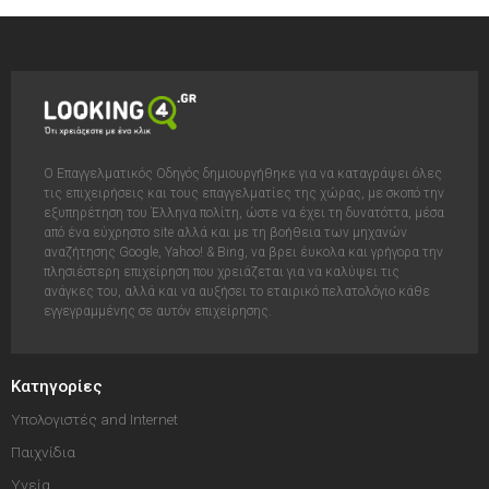
Ο Επαγγελματικός Οδηγός δημιουργήθηκε για να καταγράψει όλες
τις επιχειρήσεις και τους επαγγελματίες της χώρας, με σκοπό την
εξυπηρέτηση του Έλληνα πολίτη, ώστε να έχει τη δυνατόττα, μέσα
από ένα εύχρηστο site αλλά και με τη βοήθεια των μηχανών
αναζήτησης Google, Yahoo! & Bing, να βρει έυκολα και γρήγορα την
πλησιέστερη επιχείρηση που χρειάζεται για να καλύψει τις
ανάγκες του, αλλά και να αυξήσει το εταιρικό πελατολόγιο κάθε
εγγεγραμμένης σε αυτόν επιχείρησης.
Κατηγορίες
Υπολογιστές and Internet
Παιχνίδια
Υγεία