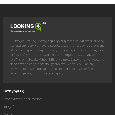
Ο Επαγγελματικός Οδηγός δημιουργήθηκε για να καταγράψει όλες
τις επιχειρήσεις και τους επαγγελματίες της χώρας, με σκοπό την
εξυπηρέτηση του Έλληνα πολίτη, ώστε να έχει τη δυνατόττα, μέσα
από ένα εύχρηστο site αλλά και με τη βοήθεια των μηχανών
αναζήτησης Google, Yahoo! & Bing, να βρει έυκολα και γρήγορα την
πλησιέστερη επιχείρηση που χρειάζεται για να καλύψει τις
ανάγκες του, αλλά και να αυξήσει το εταιρικό πελατολόγιο κάθε
εγγεγραμμένης σε αυτόν επιχείρησης.
Κατηγορίες
Υπολογιστές and Internet
Παιχνίδια
Υγεία