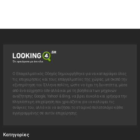
Ο Επαγγελματικός Οδηγός δημιουργήθηκε για να καταγράψει όλες
τις επιχειρήσεις και τους επαγγελματίες της χώρας, με σκοπό την
εξυπηρέτηση του Έλληνα πολίτη, ώστε να έχει τη δυνατόττα, μέσα
από ένα εύχρηστο site αλλά και με τη βοήθεια των μηχανών
αναζήτησης Google, Yahoo! & Bing, να βρει έυκολα και γρήγορα την
πλησιέστερη επιχείρηση που χρειάζεται για να καλύψει τις
ανάγκες του, αλλά και να αυξήσει το εταιρικό πελατολόγιο κάθε
εγγεγραμμένης σε αυτόν επιχείρησης.
Κατηγορίες