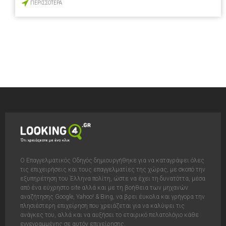
ΠΕΡΙΣΣΟΤΕΡΑ
Ο Επαγγελματικός Οδηγός δημιουργήθηκε για να καταγράψει όλες
τις επιχειρήσεις και τους επαγγελματίες της χώρας, με σκοπό την
εξυπηρέτηση του Έλληνα πολίτη, ώστε να έχει τη δυνατόττα, μέσα
από ένα εύχρηστο site αλλά και με τη βοήθεια των μηχανών
αναζήτησης Google, Yahoo! & Bing, να βρει έυκολα και γρήγορα την
πλησιέστερη επιχείρηση που χρειάζεται για να καλύψει τις
ανάγκες του, αλλά και να αυξήσει το εταιρικό πελατολόγιο κάθε
εγγεγραμμένης σε αυτόν επιχείρησης.