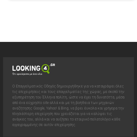
Ο Επαγγελματικός Οδηγός δημιουργήθηκε για να καταγράψει όλες
τις επιχειρήσεις και τους επαγγελματίες της χώρας, με σκοπό την
εξυπηρέτηση του Έλληνα πολίτη, ώστε να έχει τη δυνατόττα, μέσα
από ένα εύχρηστο site αλλά και με τη βοήθεια των μηχανών
αναζήτησης Google, Yahoo! & Bing, να βρει έυκολα και γρήγορα την
πλησιέστερη επιχείρηση που χρειάζεται για να καλύψει τις
ανάγκες του, αλλά και να αυξήσει το εταιρικό πελατολόγιο κάθε
εγγεγραμμένης σε αυτόν επιχείρησης.