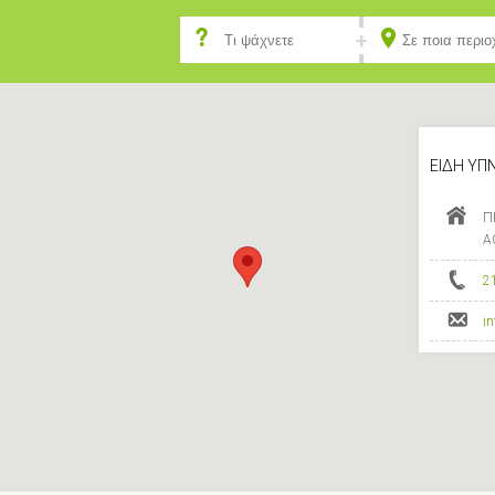
ΕΙΔΗ ΥΠ
Π
Α
2
i