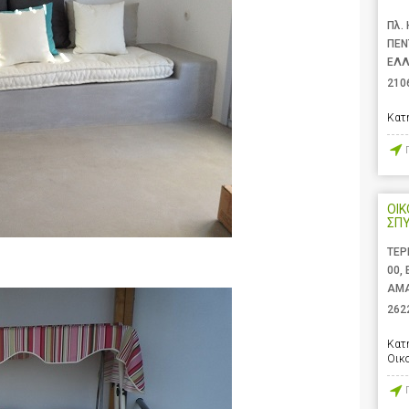
Πλ.
ΠΕΝ
ΕΛ
210
Κατ
ΟΙΚ
ΣΠΥ
ΤΕΡ
00,
ΑΜΑ
262
Κατ
Οικ