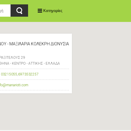
Κατηγορίες
ΝΟΥ - ΜΑΞΙΛΑΡΙΑ ΚΟΛΕΚΡΗ ΔΙΟΝΥΣΙΑ
ΡΑΞΙΤΕΛΟΥΣ 29
ΘΗΝΑ - ΚΕΝΤΡΟ - ΑΤΤΙΚΗΣ - ΕΛΛΑΔΑ
103215055
,
6973532257
nfo@manarioti.com