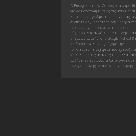
Ο Επαγγελματικός Οδηγός δημιουργήθ
για να καταγράψει όλες τις επιχειρήσε
και τους επαγγελματίες της χώρας, με
σκοπό την εξυπηρέτηση του Έλληνα πολ
ώστε να έχει τη δυνατόττα, μέσα από έ
εύχρηστο site αλλά και με τη βοήθεια
μηχανών αναζήτησης Google, Yahoo! & 
να βρει έυκολα και γρήγορα την
πλησιέστερη επιχείρηση που χρειάζεται
να καλύψει τις ανάγκες του, αλλά και 
αυξήσει το εταιρικό πελατολόγιο κάθε
εγγεγραμμένης σε αυτόν επιχείρησης.