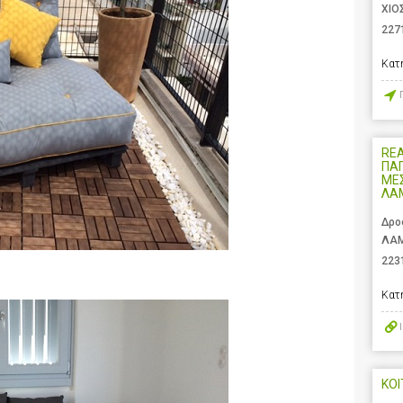
ΧΙΟ
227
Κατ
REA
ΠΑ
ΜΕΣ
ΛΑ
Δρο
ΛΑΜ
223
Κατ
ΚΟΙ