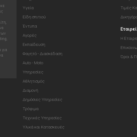
ηκε
Υγεία
Τιμές Κ
ις
Είδη σπιτιού
Δικηγόρ
ίτη,
Έντυπα
να
Εταιρε
 των
Αγορές
Η Εταιρε
Bing,
Εκπαίδευση
Επικοιν
 για
Φαγητό - Διασκέδαση
να
Όροι & 
Auto - Moto
Υπηρεσίες
Αθλητισμός
Διαμονή
Δημόσιες Υπηρεσίες
Τρόφιμα
Τεχνικές Υπηρεσίες
Υλικά και Κατασκευές