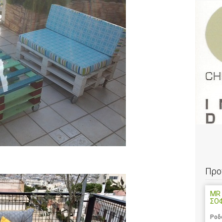
Προ
MR 
ΣΟ
Ροδ