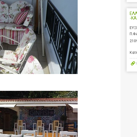
ΕΛΛ
-ΚΑ
ΕΥΞ
Π.Φ
210
Κατ