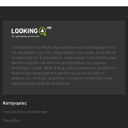
Ο Επαγγελματικός Οδηγός δημιουργήθηκε για να καταγράψει όλες
τις επιχειρήσεις και τους επαγγελματίες της χώρας, με σκοπό την
εξυπηρέτηση του Έλληνα πολίτη, ώστε να έχει τη δυνατόττα, μέσα
από ένα εύχρηστο site αλλά και με τη βοήθεια των μηχανών
αναζήτησης Google, Yahoo! & Bing, να βρει έυκολα και γρήγορα την
πλησιέστερη επιχείρηση που χρειάζεται για να καλύψει τις
ανάγκες του, αλλά και να αυξήσει το εταιρικό πελατολόγιο κάθε
εγγεγραμμένης σε αυτόν επιχείρησης.
Κατηγορίες
Υπολογιστές and Internet
Παιχνίδια