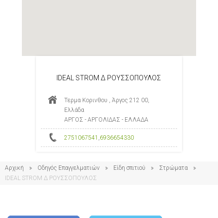
IDEAL STROM Δ ΡΟΥΣΣΟΠΟΥΛΟΣ
Τερμα Κορινθου , Άργος 212 00,
Ελλάδα
ΑΡΓΟΣ - ΑΡΓΟΛΙΔΑΣ - ΕΛΛΑΔΑ
2751067541
,
6936654330
Αρχική
Οδηγός Επαγγελματιών
Είδη σπιτιού
Στρώματα
IDEAL STROM Δ ΡΟΥΣΣΟΠΟΥΛΟΣ