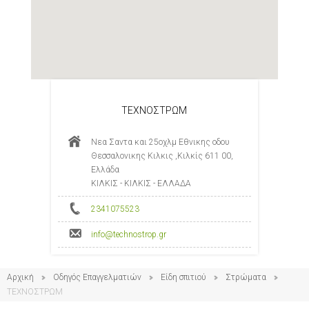
ΤΕΧΝΟΣΤΡΩΜ
Νεα Σαντα και 25οχλμ Εθνικης οδου
Θεσσαλονικης Κιλκις ,Κιλκίς 611 00,
Ελλάδα
ΚΙΛΚΙΣ - ΚΙΛΚΙΣ - ΕΛΛΑΔΑ
2341075523
info@technostrop.gr
Αρχική
Οδηγός Επαγγελματιών
Είδη σπιτιού
Στρώματα
ΤΕΧΝΟΣΤΡΩΜ