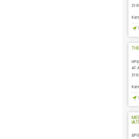
213
Κατ
TH
ΗΡΩ
ΑΓ.
210
Κατ
MED
ΙΑΤ
ΔΡΟ