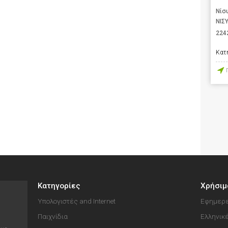
Νίσ
ΝΙΣ
224
Κατ
Κατηγορίες
Χρήσιμ
Υπολογιστές and Internet
Εφημερε
Παιχνίδια
Ελληνικ