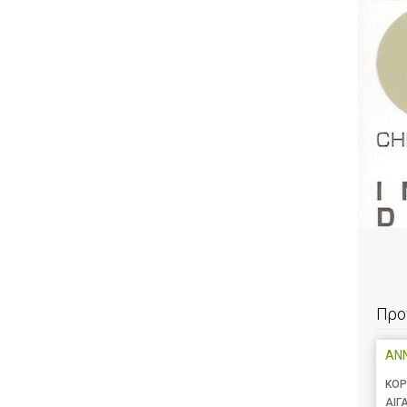
Προ
ANN
ΚΟΡ
ΑΙΓ