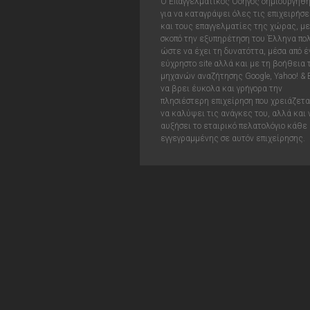
Ο Επαγγελματικός Οδηγός δημιουργήθ
για να καταγράψει όλες τις επιχειρήσε
και τους επαγγελματίες της χώρας, με
σκοπό την εξυπηρέτηση του Έλληνα πολ
ώστε να έχει τη δυνατόττα, μέσα από έ
εύχρηστο site αλλά και με τη βοήθεια
μηχανών αναζήτησης Google, Yahoo! & 
να βρει έυκολα και γρήγορα την
πλησιέστερη επιχείρηση που χρειάζεται
να καλύψει τις ανάγκες του, αλλά και 
αυξήσει το εταιρικό πελατολόγιο κάθε
εγγεγραμμένης σε αυτόν επιχείρησης.