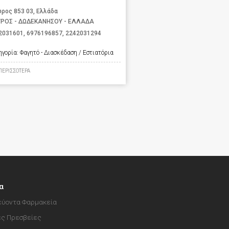
υρος 853 03, Ελλάδα
ΥΡΟΣ - ΔΩΔΕΚΑΝΗΣΟΥ - ΕΛΛΑΔΑ
2031601
,
6976196857
,
2242031294
ηγορία:
Φαγητό - Διασκέδαση / Εστιατόρια
ΠΕΡΙΣΣΟΤΕΡΑ
α
ύοντα Φαρμακεία
ές Πρεσβείες