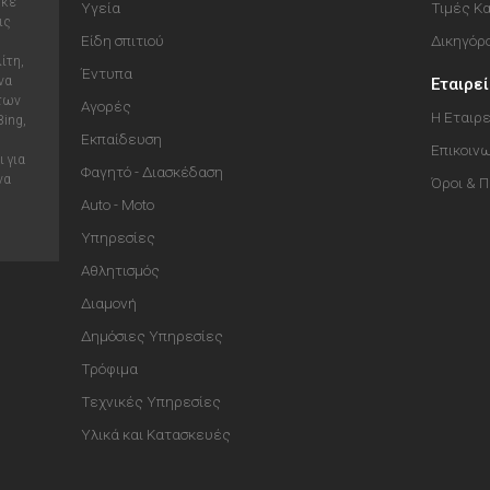
ηκε
Υγεία
Τιμές Κ
ις
Είδη σπιτιού
Δικηγόρ
ίτη,
Έντυπα
να
Εταιρε
 των
Αγορές
Η Εταιρε
Bing,
Εκπαίδευση
Επικοιν
 για
Φαγητό - Διασκέδαση
να
Όροι & 
Auto - Moto
Υπηρεσίες
Αθλητισμός
Διαμονή
Δημόσιες Υπηρεσίες
Τρόφιμα
Τεχνικές Υπηρεσίες
Υλικά και Κατασκευές