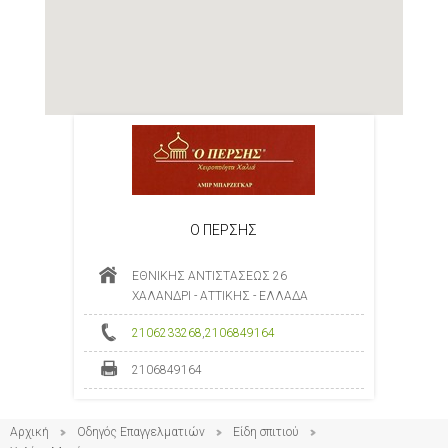
Ο ΠΕΡΣΗΣ
ΕΘΝΙΚΗΣ ΑΝΤΙΣΤΑΣΕΩΣ 26
ΧΑΛΑΝΔΡΙ - ΑΤΤΙΚΗΣ - ΕΛΛΑΔΑ
2106233268
,
2106849164
2106849164
Αρχική
Οδηγός Επαγγελματιών
Είδη σπιτιού