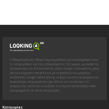
Ο Επαγγελματικός Οδηγός δημιουργήθηκε για να καταγράψει όλες
τις επιχειρήσεις και τους επαγγελματίες της χώρας, με σκοπό την
εξυπηρέτηση του Έλληνα πολίτη, ώστε να έχει τη δυνατόττα, μέσα
από ένα εύχρηστο site αλλά και με τη βοήθεια των μηχανών
αναζήτησης Google, Yahoo! & Bing, να βρει έυκολα και γρήγορα την
πλησιέστερη επιχείρηση που χρειάζεται για να καλύψει τις
ανάγκες του, αλλά και να αυξήσει το εταιρικό πελατολόγιο κάθε
εγγεγραμμένης σε αυτόν επιχείρησης.
Κατηγορίες