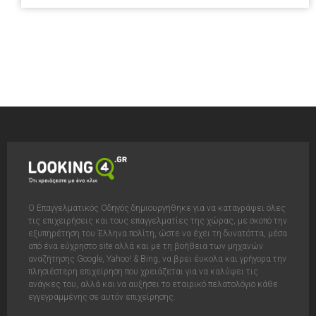
Ο Επαγγελματικός Οδηγός δημιουργήθηκε για να καταγράψει όλες
τις επιχειρήσεις και τους επαγγελματίες της χώρας, με σκοπό την
εξυπηρέτηση του Έλληνα πολίτη, ώστε να έχει τη δυνατόττα, μέσα
από ένα εύχρηστο site αλλά και με τη βοήθεια των μηχανών
αναζήτησης Google, Yahoo! & Bing, να βρει έυκολα και γρήγορα την
πλησιέστερη επιχείρηση που χρειάζεται για να καλύψει τις
ανάγκες του, αλλά και να αυξήσει το εταιρικό πελατολόγιο κάθε
εγγεγραμμένης σε αυτόν επιχείρησης.