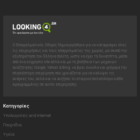
Ο Επαγγελματικός Οδηγός δημιουργήθηκε για να καταγράψει όλες
τις επιχειρήσεις και τους επαγγελματίες της χώρας, με σκοπό την
εξυπηρέτηση του Έλληνα πολίτη, ώστε να έχει τη δυνατόττα, μέσα
από ένα εύχρηστο site αλλά και με τη βοήθεια των μηχανών
αναζήτησης Google, Yahoo! & Bing, να βρει έυκολα και γρήγορα την
πλησιέστερη επιχείρηση που χρειάζεται για να καλύψει τις
ανάγκες του, αλλά και να αυξήσει το εταιρικό πελατολόγιο κάθε
εγγεγραμμένης σε αυτόν επιχείρησης.
Κατηγορίες
Υπολογιστές and Internet
Παιχνίδια
Υγεία