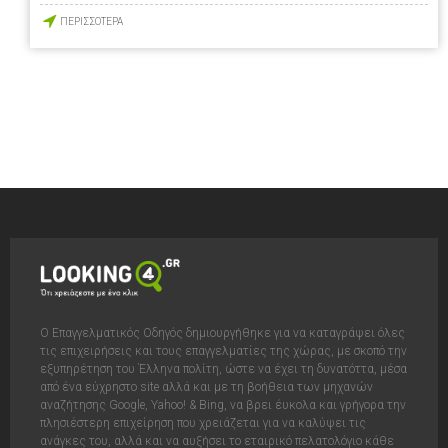
ΠΕΡΙΣΣΟΤΕΡΑ
Ο Επαγγελματικός Οδηγός δημιουργήθηκε για να καταγράψει όλες
τις επιχειρήσεις και τους επαγγελματίες της χώρας, με σκοπό την
εξυπηρέτηση του Έλληνα πολίτη, ώστε να έχει τη δυνατόττα, μέσα
από ένα εύχρηστο site αλλά και με τη βοήθεια των μηχανών
αναζήτησης Google, Yahoo! & Bing, να βρει έυκολα και γρήγορα την
πλησιέστερη επιχείρηση που χρειάζεται για να καλύψει τις
ανάγκες του, αλλά και να αυξήσει το εταιρικό πελατολόγιο κάθε