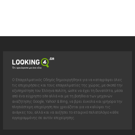
Ο Επαγγελματικός Οδηγός δημιουργήθηκε για να καταγράψει όλες
τις επιχειρήσεις και τους επαγγελματίες της χώρας, με σκοπό την
εξυπηρέτηση του Έλληνα πολίτη, ώστε να έχει τη δυνατόττα, μέσα
από ένα εύχρηστο site αλλά και με τη βοήθεια των μηχανών
αναζήτησης Google, Yahoo! & Bing, να βρει έυκολα και γρήγορα την
πλησιέστερη επιχείρηση που χρειάζεται για να καλύψει τις
ανάγκες του, αλλά και να αυξήσει το εταιρικό πελατολόγιο κάθε
εγγεγραμμένης σε αυτόν επιχείρησης.