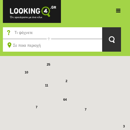
8
2
25
10
2
11
64
7
7
3