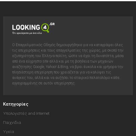
Ο Επαγγελματικός Οδηγός δημιουργήθηκε για να καταγράψει όλες
τις επιχειρήσεις και τους επαγγελματίες της χώρας, με σκοπό την
εξυπηρέτηση του Έλληνα πολίτη, ώστε να έχει τη δυνατόττα, μέσα
από ένα εύχρηστο site αλλά και με τη βοήθεια των μηχανών
αναζήτησης Google, Yahoo! & Bing, να βρει έυκολα και γρήγορα την
πλησιέστερη επιχείρηση που χρειάζεται για να καλύψει τις
ανάγκες του, αλλά και να αυξήσει το εταιρικό πελατολόγιο κάθε
εγγεγραμμένης σε αυτόν επιχείρησης.
Κατηγορίες
Υπολογιστές and Internet
Παιχνίδια
Υγεία