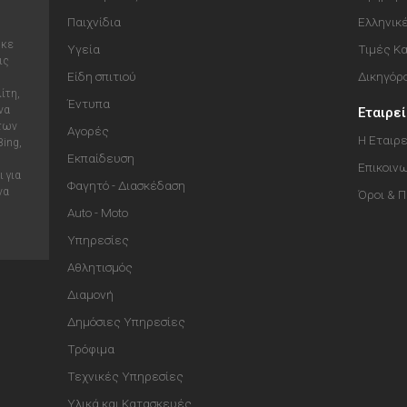
Παιχνίδια
Ελληνικ
ηκε
Υγεία
Τιμές Κ
ις
Είδη σπιτιού
Δικηγόρ
ίτη,
Έντυπα
να
Εταιρε
 των
Αγορές
Η Εταιρε
Bing,
Εκπαίδευση
Επικοιν
 για
Φαγητό - Διασκέδαση
να
Όροι & 
Auto - Moto
Υπηρεσίες
Αθλητισμός
Διαμονή
Δημόσιες Υπηρεσίες
Τρόφιμα
Τεχνικές Υπηρεσίες
Υλικά και Κατασκευές