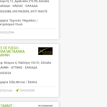
ουριτη 12 ,Αμαλιάδα 272 00, Ελλάδα
ΛΙΑΔΑ - ΗΛΕΙΑΣ - ΕΛΛΑΔΑ
2024388
,
6937463009
,
6971766570
ηγορία:
Τεχνικές Υπηρεσίες /
κτρολογικό Υλικό
ΠΕΡΙΣΣΟΤΕΡΑ
E DE FUEGO -
ΠΛΑ ΜΕΤΑΛΛΙΚΑ
ΛΛΗΝΗ
φ. Κύπρου 4, Παλλήνη 153 51, Ελλάδα
ΛΗΝΗ - ΑΤΤΙΚΗΣ - ΕΛΛΑΔΑ
6032524
ηγορία:
Είδη σπιτιού / Έπιπλα
ΙΣΤΟΣΕΛΙΔΑ
ΠΕΡΙΣΣΟΤΕΡΑ
TOMART -