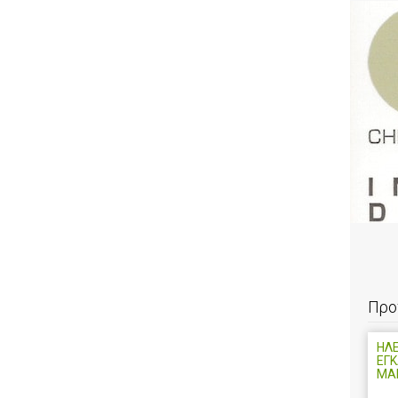
Προ
ΗΛ
ΕΓΚ
ΜΑ