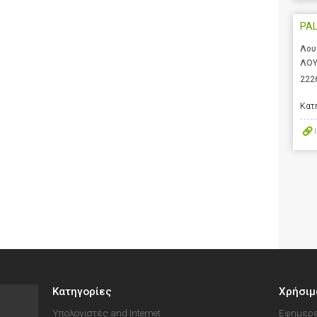
PA
Λου
ΛΟΥ
222
Κατ
Κατηγορίες
Χρήσιμ
Υπολογιστές and Internet
Εφημερε