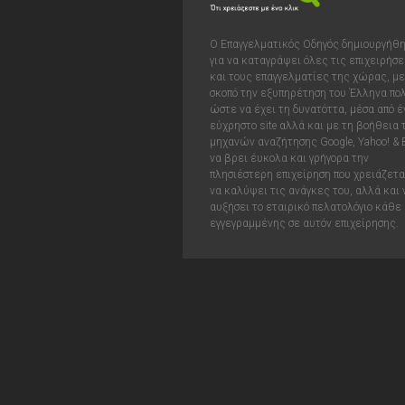
Ο Επαγγελματικός Οδηγός δημιουργήθ
για να καταγράψει όλες τις επιχειρήσε
και τους επαγγελματίες της χώρας, με
σκοπό την εξυπηρέτηση του Έλληνα πολ
ώστε να έχει τη δυνατόττα, μέσα από έ
εύχρηστο site αλλά και με τη βοήθεια
μηχανών αναζήτησης Google, Yahoo! & 
να βρει έυκολα και γρήγορα την
πλησιέστερη επιχείρηση που χρειάζεται
να καλύψει τις ανάγκες του, αλλά και 
αυξήσει το εταιρικό πελατολόγιο κάθε
εγγεγραμμένης σε αυτόν επιχείρησης.