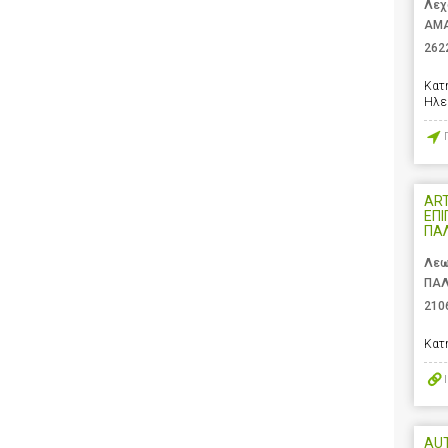
Λεχ
ΑΜΑ
262
Κατ
Ηλε
ART
ΕΠΙ
ΠΑ
Λεω
ΠΑΛ
210
Κατ
AU