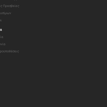
ές Πρεσβείες
αυσίμων
οι
ία
ία
ωνία
Προϋποθέσεις