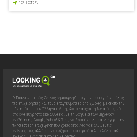
ΠΕΡΙΣΣΟΤΕΡΑ
Ο Επαγγελματικός Οδηγός δημιουργήθηκε για να καταγράψει όλες
τις επιχειρήσεις και τους επαγγελματίες της χώρας, με σκοπό την
εξυπηρέτηση του Έλληνα πολίτη, ώστε να έχει τη δυνατόττα, μέσα
από ένα εύχρηστο site αλλά και με τη βοήθεια των μηχανών
αναζήτησης Google, Yahoo! & Bing, να βρει έυκολα και γρήγορα την
πλησιέστερη επιχείρηση που χρειάζεται για να καλύψει τις
ανάγκες του, αλλά και να αυξήσει το εταιρικό πελατολόγιο κάθε
εγγεγραμμένης σε αυτόν επιχείρησης.