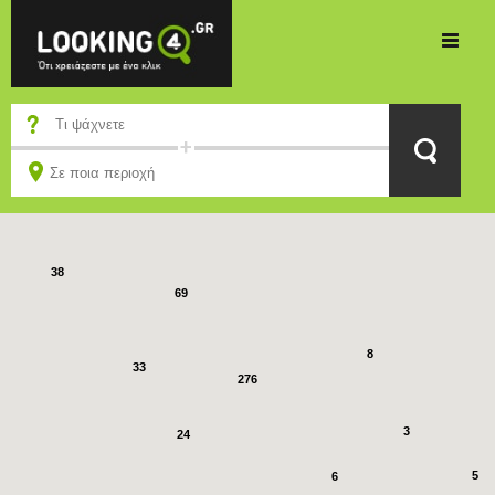
15
75
52
38
69
8
33
276
3
24
5
6