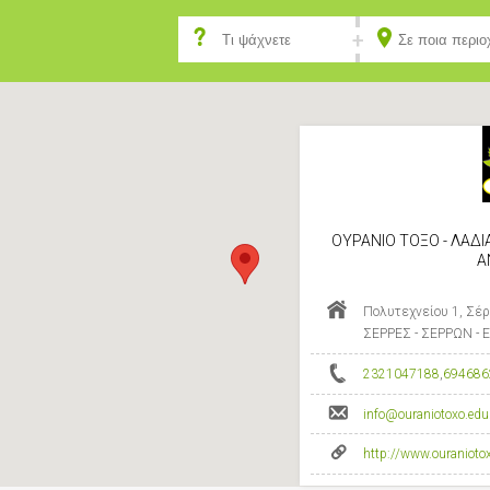
ΟΥΡΑΝΙΟ ΤΟΞΟ - ΛΑΔ
Α
Πολυτεχνείου 1, Σέρ
ΣΕΡΡΕΣ - ΣΕΡΡΩΝ -
2321047188
,
694686
info@ouraniotoxo.edu
http://www.ouraniotox