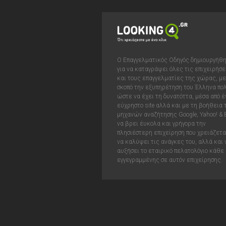
Ο Επαγγελματικός Οδηγός δημιουργήθ
για να καταγράψει όλες τις επιχειρήσε
και τους επαγγελματίες της χώρας, με
σκοπό την εξυπηρέτηση του Έλληνα πολ
ώστε να έχει τη δυνατόττα, μέσα από έ
εύχρηστο site αλλά και με τη βοήθεια
μηχανών αναζήτησης Google, Yahoo! & 
να βρει έυκολα και γρήγορα την
πλησιέστερη επιχείρηση που χρειάζεται
να καλύψει τις ανάγκες του, αλλά και 
αυξήσει το εταιρικό πελατολόγιο κάθε
εγγεγραμμένης σε αυτόν επιχείρησης.