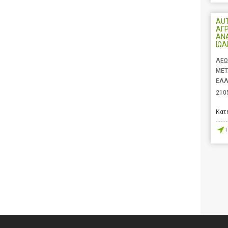
AU
ΑΓ
ΑΝ
ΙΩ
ΛΕΩ
ΜΕΤ
ΕΛ
210
Κατ