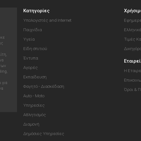
Κατηγορίες
Χρήσιμ
Υπολογιστές and Internet
Εφημερε
Παιχνίδια
Ελληνικ
ηκε
Υγεία
Τιμές Κ
ις
Είδη σπιτιού
Δικηγόρ
ίτη,
Έντυπα
να
Εταιρε
 των
Αγορές
Η Εταιρε
Bing,
Εκπαίδευση
Επικοιν
 για
Φαγητό - Διασκέδαση
να
Όροι & 
Auto - Moto
Υπηρεσίες
Αθλητισμός
Διαμονή
Δημόσιες Υπηρεσίες