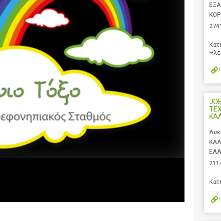
ΕΞΑ
ΚΟΡ
274
Κατ
Ηλε
JOEL
ΤΕ
ΚΑ
Λυκ
ΚΑΛ
ΕΛ
211
Κατ