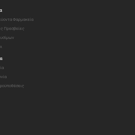
α
ύοντα Φαρμακεία
ές Πρεσβείες
αυσίμων
οι
ία
ία
ωνία
Προϋποθέσεις