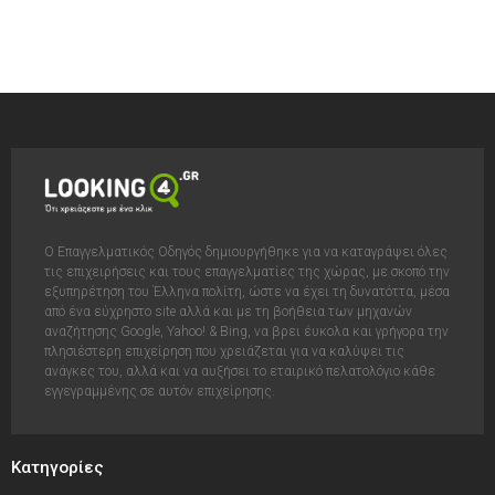
Ο Επαγγελματικός Οδηγός δημιουργήθηκε για να καταγράψει όλες
τις επιχειρήσεις και τους επαγγελματίες της χώρας, με σκοπό την
εξυπηρέτηση του Έλληνα πολίτη, ώστε να έχει τη δυνατόττα, μέσα
από ένα εύχρηστο site αλλά και με τη βοήθεια των μηχανών
αναζήτησης Google, Yahoo! & Bing, να βρει έυκολα και γρήγορα την
πλησιέστερη επιχείρηση που χρειάζεται για να καλύψει τις
ανάγκες του, αλλά και να αυξήσει το εταιρικό πελατολόγιο κάθε
εγγεγραμμένης σε αυτόν επιχείρησης.
Κατηγορίες