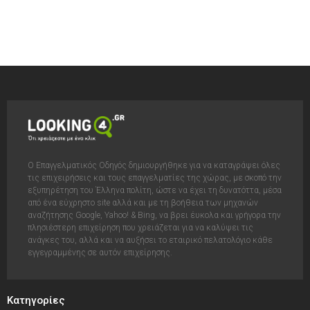
Ο Επαγγελματικός Οδηγός δημιουργήθηκε για να καταγράψει όλες
τις επιχειρήσεις και τους επαγγελματίες της χώρας, με σκοπό την
εξυπηρέτηση του Έλληνα πολίτη, ώστε να έχει τη δυνατόττα, μέσα
από ένα εύχρηστο site αλλά και με τη βοήθεια των μηχανών
αναζήτησης Google, Yahoo! & Bing, να βρει έυκολα και γρήγορα την
πλησιέστερη επιχείρηση που χρειάζεται για να καλύψει τις
ανάγκες του, αλλά και να αυξήσει το εταιρικό πελατολόγιο κάθε
εγγεγραμμένης σε αυτόν επιχείρησης.
Κατηγορίες