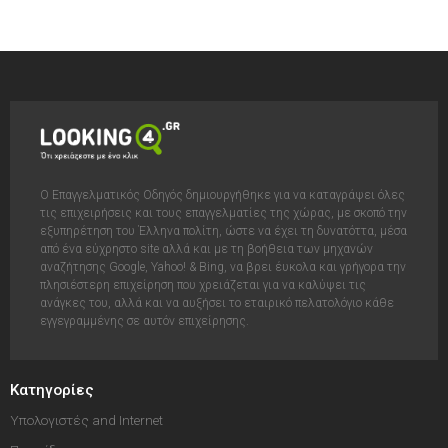
Ο Επαγγελματικός Οδηγός δημιουργήθηκε για να καταγράψει όλες
τις επιχειρήσεις και τους επαγγελματίες της χώρας, με σκοπό την
εξυπηρέτηση του Έλληνα πολίτη, ώστε να έχει τη δυνατόττα, μέσα
από ένα εύχρηστο site αλλά και με τη βοήθεια των μηχανών
αναζήτησης Google, Yahoo! & Bing, να βρει έυκολα και γρήγορα την
πλησιέστερη επιχείρηση που χρειάζεται για να καλύψει τις
ανάγκες του, αλλά και να αυξήσει το εταιρικό πελατολόγιο κάθε
εγγεγραμμένης σε αυτόν επιχείρησης.
Κατηγορίες
Υπολογιστές and Internet