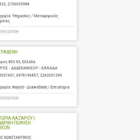
823
,
2736033988
ηγορία:
Υπηρεσίες / Μεταφορικές
ιρείες
ΠΕΡΙΣΣΟΤΕΡΑ
ΤΡΑΔΕΝΗ
υρος 853 03, Ελλάδα
ΥΡΟΣ - ΔΩΔΕΚΑΝΗΣΟΥ - ΕΛΛΑΔΑ
2031601
,
6976196857
,
2242031294
ηγορία:
Φαγητό - Διασκέδαση / Εστιατόρια
ΠΕΡΙΣΣΟΤΕΡΑ
ΩΡΙΑ ΛΑΖΑΡΟΥ |
ΝΔΡΙΚΗ ΠΩΛΗΣΗ
ΘΕΩΝ
ΟΣ ΚΩΝΣΤΑΝΤΙΝΟΣ