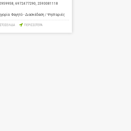
2959958
,
6972477290
,
2593081118
ηγορία:
Φαγητό - Διασκέδαση / Ψησταριές
ΙΣΤΟΣΕΛΙΔΑ
ΠΕΡΙΣΣΟΤΕΡΑ