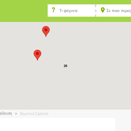
2
9
26
αίδευση
Ιδιωτικά Σχολεία