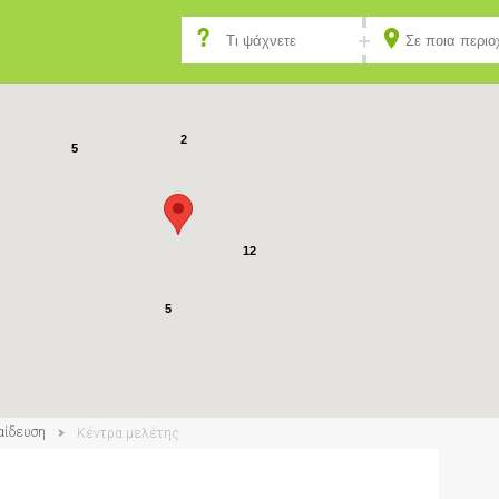
3
2
5
12
5
αίδευση
Κέντρα μελέτης