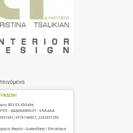
τεινόμενα
ΤΡΑΔΕΝΗ
υρος 853 03, Ελλάδα
ΥΡΟΣ - ΔΩΔΕΚΑΝΗΣΟΥ - ΕΛΛΑΔΑ
2031601
,
6976196857
,
2242031294
ηγορία:
Φαγητό - Διασκέδαση / Εστιατόρια