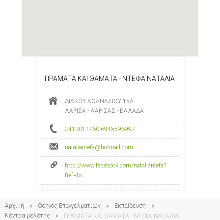
ΠΡΑΜΑΤΑ ΚΑΙ ΘΑΜΑΤΑ - ΝΤΕΦΑ ΝΑΤΑΛΙΑ
ΔΙΑΚΟΥ ΑΘΑΝΑΣΙΟΥ 15Α
ΛΑΡΙΣΑ - ΛΑΡΙΣΑΣ - ΕΛΛΑΔΑ
2413011760
,
6945596997
nataliantefa@hotmail.com
http://www.facebook.com/nataliantefa?
fref=ts
Αρχική
Οδηγός Επαγγελματιών
Εκπαίδευση
Κέντρα μελέτης
ΠΡΑΜΑΤΑ ΚΑΙ ΘΑΜΑΤΑ - ΝΤΕΦΑ ΝΑΤΑΛΙΑ