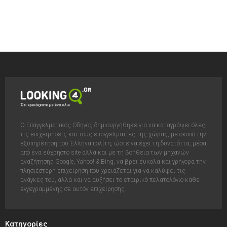
Ο Επαγγελματικός Οδηγός δημιουργήθηκε για να καταγράψει όλες
τις επιχειρήσεις και τους επαγγελματίες της χώρας, με σκοπό την
εξυπηρέτηση του Έλληνα πολίτη, ώστε να έχει τη δυνατόττα, μέσα
από ένα εύχρηστο site αλλά και με τη βοήθεια των μηχανών
αναζήτησης Google, Yahoo! & Bing, να βρει έυκολα και γρήγορα την
πλησιέστερη επιχείρηση που χρειάζεται για να καλύψει τις
ανάγκες του, αλλά και να αυξήσει το εταιρικό πελατολόγιο κάθε
εγγεγραμμένης σε αυτόν επιχείρησης.
Κατηγορίες