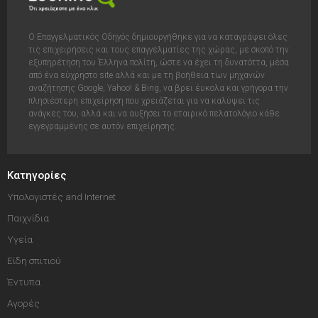
Ο Επαγγελματικός Οδηγός δημιουργήθηκε για να καταγράψει όλες
τις επιχειρήσεις και τους επαγγελματίες της χώρας, με σκοπό την
εξυπηρέτηση του Έλληνα πολίτη, ώστε να έχει τη δυνατόττα, μέσα
από ένα εύχρηστο site αλλά και με τη βοήθεια των μηχανών
αναζήτησης Google, Yahoo! & Bing, να βρει έυκολα και γρήγορα την
πλησιέστερη επιχείρηση που χρειάζεται για να καλύψει τις
ανάγκες του, αλλά και να αυξήσει το εταιρικό πελατολόγιο κάθε
εγγεγραμμένης σε αυτόν επιχείρησης.
Κατηγορίες
Υπολογιστές and Internet
Παιχνίδια
Υγεία
Είδη σπιτιού
Έντυπα
Αγορές