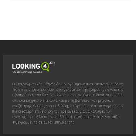
Ο Επαγγελματικός Οδηγός δημιουργήθηκε για να καταγράψει όλες
τις επιχειρήσεις και τους επαγγελματίες της χώρας, με σκοπό την
εξυπηρέτηση του Έλληνα πολίτη, ώστε να έχει τη δυνατόττα, μέσα
από ένα εύχρηστο site αλλά και με τη βοήθεια των μηχανών
αναζήτησης Google, Yahoo! & Bing, να βρει έυκολα και γρήγορα την
πλησιέστερη επιχείρηση που χρειάζεται για να καλύψει τις
ανάγκες του, αλλά και να αυξήσει το εταιρικό πελατολόγιο κάθε
εγγεγραμμένης σε αυτόν επιχείρησης.