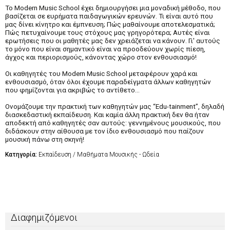
Το Modern Music School έχει δημιουργήσει μια μοναδική μέθοδο, που
βασίζεται σε ευρήματα παιδαγωγικών ερευνών. Τι είναι αυτό που
μας δίνει κίνητρο και έμπνευση; Πώς μαθαίνουμε αποτελεσματικά;
Πώς πετυχαίνουμε τους στόχους μας γρηγορότερα; Αυτές είναι
ερωτήσεις που οι μαθητές μας δεν χρειάζεται να κάνουν. Γι' αυτούς
το μόνο που είναι σημαντικό είναι να προοδεύουν χωρίς πίεση,
άγχος και περιορισμούς, κάνοντας χώρο στον ενθουσιασμό!
Οι καθηγητές του Modern Music School μεταφέρουν χαρά και
ενθουσιασμό, όταν όλοι έχουμε παραδείγματα άλλων καθηγητών
που φημίζονται για ακριβώς το αντίθετο...
Ονομάζουμε την πρακτική των καθηγητών μας “Edu-tainment”, δηλαδή
διασκεδαστική εκπαίδευση. Και καμία άλλη πρακτική δεν θα ήταν
αποδεκτή από καθηγητές σαν αυτούς: γεννημένους μουσικούς, που
διδάσκουν στην αίθουσα με τον ίδιο ενθουσιασμό που παίζουν
μουσική πάνω στη σκηνή!
Κατηγορία:
Εκπαίδευση / Μαθήματα Μουσικής - Ωδεία
Διαφημιζόμενοι