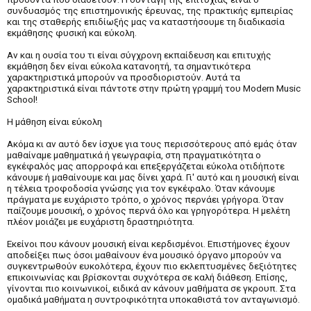
συνδυασμός της επιστημονικής έρευνας, της πρακτικής εμπειρίας
και της σταθερής επιδίωξής μας να καταστήσουμε τη διαδικασία
εκμάθησης φυσική και εύκολη.
Αν και η ουσία του τι είναι σύγχρονη εκπαίδευση και επιτυχής
εκμάθηση δεν είναι εύκολα κατανοητή, τα σημαντικότερα
χαρακτηριστικά μπορούν να προσδιοριστούν. Αυτά τα
χαρακτηριστικά είναι πάντοτε στην πρώτη γραμμή του Modern Music
School!
H μάθηση είναι εύκολη
Ακόμα κι αν αυτό δεν ίσχυε για τους περισσότερους από εμάς όταν
μαθαίναμε μαθηματικά ή γεωγραφία, στη πραγματικότητα ο
εγκέφαλός μας απορροφά και επεξεργάζεται εύκολα οτιδήποτε
κάνουμε ή μαθαίνουμε και μας δίνει χαρά. Γι' αυτό και η μουσική είναι
η τέλεια τροφοδοσία γνώσης για τον εγκέφαλο. Όταν κάνουμε
πράγματα με ευχάριστο τρόπο, ο χρόνος περνάει γρήγορα. Όταν
παίζουμε μουσική, ο χρόνος περνά όλο και γρηγορότερα. Η μελέτη
πλέον μοιάζει με ευχάριστη δραστηριότητα.
Εκείνοι που κάνουν μουσική είναι κερδισμένοι. Επιστήμονες έχουν
αποδείξει πως όσοι μαθαίνουν ένα μουσικό όργανο μπορούν να
συγκεντρωθούν ευκολότερα, έχουν πιο εκλεπτυσμένες δεξιότητες
επικοινωνίας και βρίσκονται συχνότερα σε καλή διάθεση. Επίσης,
γίνονται πιο κοινωνικοί, ειδικά αν κάνουν μαθήματα σε γκρουπ. Στα
ομαδικά μαθήματα η συντροφικότητα υποκαθιστά τον ανταγωνισμό.