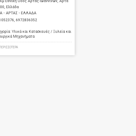
χλμ Εθνική Οδός Άρτας Ιωαννίνων, Άρτα
 00, Ελλάδα
Α - ΑΡΤΑΣ - ΕΛΛΑΔΑ
1052376
,
6972836352
ηγορία:
Υλικά και Κατασκευές / Ξυλεία και
ουργικά Μηχανήματα
ΠΕΡΙΣΣΟΤΕΡΑ