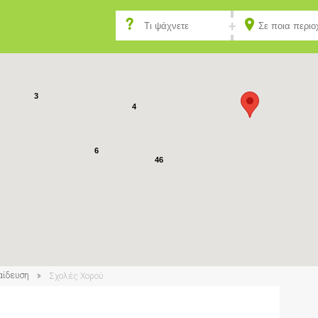
7
3
4
6
46
2
αίδευση
Σχολές Χορού