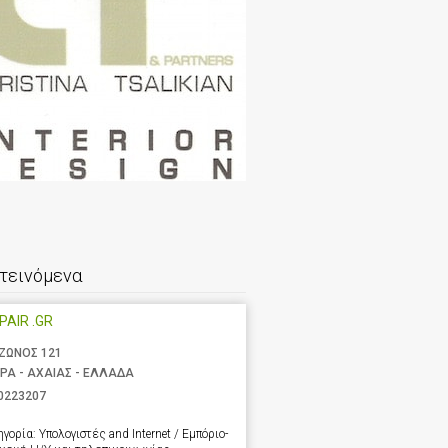
τεινόμενα
EPAIR .GR
ΖΩΝΟΣ 121
ΡΑ - ΑΧΑΙΑΣ - ΕΛΛΑΔΑ
0223207
ηγορία:
Υπολογιστές and Internet / Εμπόριο-