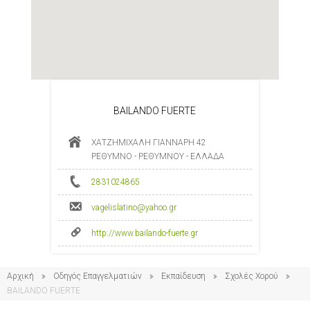
BAILANDO FUERTE
ΧΑΤΖΗΜΙΧΑΛΗ ΓΙΑΝΝΑΡΗ 42
ΡΕΘΥΜΝΟ - ΡΕΘΥΜΝΟΥ - ΕΛΛΑΔΑ
2831024865
vagelislatino@yahoo.gr
http://www.bailando-fuerte.gr
Αρχική
Οδηγός Επαγγελματιών
Εκπαίδευση
Σχολές Χορού
BAILANDO FUERTE