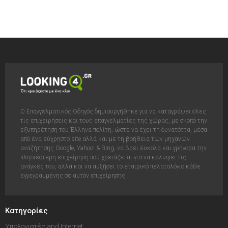
Ο Επαγγελματικός Οδηγός δημιουργήθηκε για να καταγράψει όλες
τις επιχειρήσεις και τους επαγγελματίες της χώρας, με σκοπό την
εξυπηρέτηση του Έλληνα πολίτη, ώστε να έχει τη δυνατόττα, μέσα
από ένα εύχρηστο site αλλά και με τη βοήθεια των μηχανών
αναζήτησης Google, Yahoo! & Bing, να βρει έυκολα και γρήγορα την
πλησιέστερη επιχείρηση που χρειάζεται για να καλύψει τις
ανάγκες του, αλλά και να αυξήσει το εταιρικό πελατολόγιο κάθε
εγγεγραμμένης σε αυτόν επιχείρησης.
Κατηγορίες
Υπολογιστές and Internet