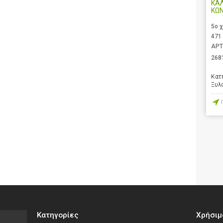
ΚΑ
ΚΩ
5ο 
471
ΑΡΤ
268
Κατ
Ξυλ
Κατηγορίες
Χρήσιμ