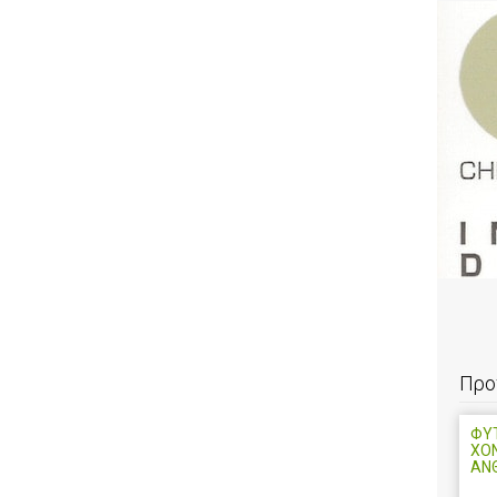
Προ
ΦΥΤ
ΧΟ
ΑΝ