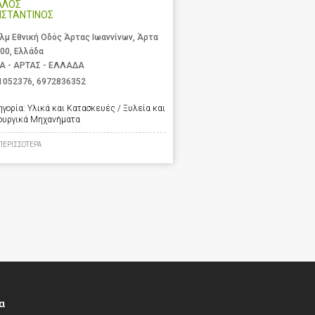
ΛΛΟΣ
ΝΣΤΑΝΤΙΝΟΣ
χλμ Εθνική Οδός Άρτας Ιωαννίνων, Άρτα
 00, Ελλάδα
Α - ΑΡΤΑΣ - ΕΛΛΑΔΑ
1052376
,
6972836352
ηγορία:
Υλικά και Κατασκευές / Ξυλεία και
ουργικά Μηχανήματα
ΠΕΡΙΣΣΟΤΕΡΑ
α