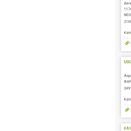
Δει
117
ΝΕΟ
210
Κατ
MIK
Λαρ
ΦΑΡ
249
Κατ
ΚΑΥ