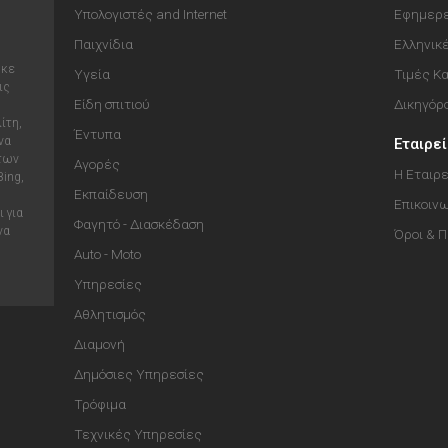
Υπολογιστές and Internet
Εφημερε
Παιχνίδια
Ελληνικ
ηκε
Υγεία
Τιμές Κ
ις
Είδη σπιτιού
Δικηγόρ
ίτη,
Έντυπα
να
Εταιρε
 των
Αγορές
Η Εταιρε
Bing,
Εκπαίδευση
Επικοιν
 για
Φαγητό - Διασκέδαση
να
Όροι & 
Auto - Moto
Υπηρεσίες
Αθλητισμός
Διαμονή
Δημόσιες Υπηρεσίες
Τρόφιμα
Τεχνικές Υπηρεσίες