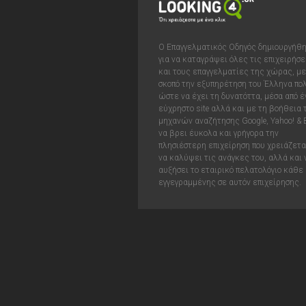
Ο Επαγγελματικός Οδηγός δημιουργήθ
για να καταγράψει όλες τις επιχειρήσε
και τους επαγγελματίες της χώρας, με
σκοπό την εξυπηρέτηση του Έλληνα πολ
ώστε να έχει τη δυνατόττα, μέσα από έ
εύχρηστο site αλλά και με τη βοήθεια
μηχανών αναζήτησης Google, Yahoo! & 
να βρει έυκολα και γρήγορα την
πλησιέστερη επιχείρηση που χρειάζεται
να καλύψει τις ανάγκες του, αλλά και 
αυξήσει το εταιρικό πελατολόγιο κάθε
εγγεγραμμένης σε αυτόν επιχείρησης.