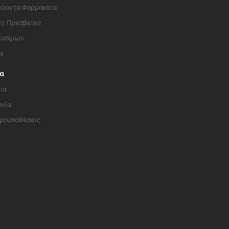
ύοντα Φαρμακεία
ές Πρεσβείες
αυσίμων
οι
ία
ία
ωνία
Προϋποθέσεις