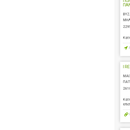
ΠΟ
ΠΑ
ΒΥΖ
ΜΗΛ
229
Κατ
I R
ΜΑΙ
ΠΑΤ
261
Κατ
επι