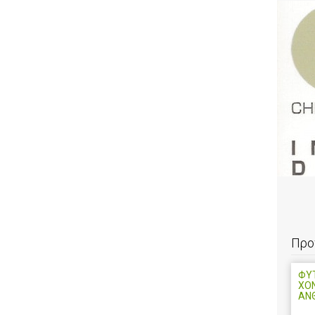
Προ
ΦΥΤ
ΧΟ
ΑΝ