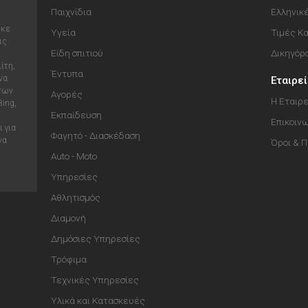
Παιχνίδια
Ελληνικ
ηκε
Υγεία
Τιμές Κ
ις
Είδη σπιτιού
Δικηγόρ
ίτη,
Έντυπα
να
Εταιρε
 των
Αγορές
Η Εταιρε
Bing,
Εκπαίδευση
Επικοιν
 για
Φαγητό - Διασκέδαση
να
Όροι & 
Auto - Moto
Υπηρεσίες
Αθλητισμός
Διαμονή
Δημόσιες Υπηρεσίες
Τρόφιμα
Τεχνικές Υπηρεσίες
Υλικά και Κατασκευές