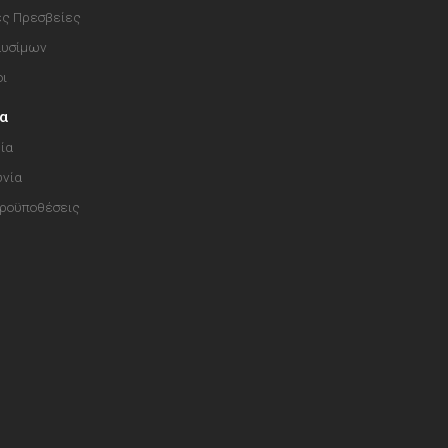
ές Πρεσβείες
αυσίμων
οι
ία
ία
ωνία
Προϋποθέσεις