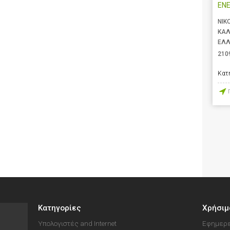
ENE
ΝΙΚ
ΚΑΛ
ΕΛ
210
Κατ
Κατηγορίες
Χρήσιμ
Υπολογιστές and Internet
Εφημερε