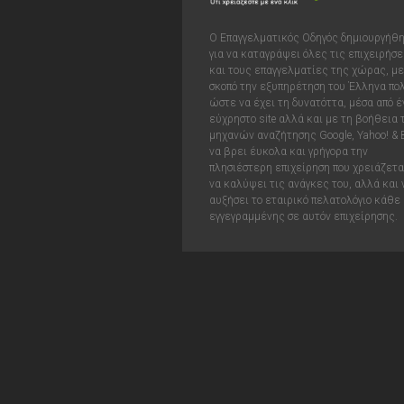
Ο Επαγγελματικός Οδηγός δημιουργήθ
για να καταγράψει όλες τις επιχειρήσε
και τους επαγγελματίες της χώρας, με
σκοπό την εξυπηρέτηση του Έλληνα πολ
ώστε να έχει τη δυνατόττα, μέσα από έ
εύχρηστο site αλλά και με τη βοήθεια
μηχανών αναζήτησης Google, Yahoo! & 
να βρει έυκολα και γρήγορα την
πλησιέστερη επιχείρηση που χρειάζεται
να καλύψει τις ανάγκες του, αλλά και 
αυξήσει το εταιρικό πελατολόγιο κάθε
εγγεγραμμένης σε αυτόν επιχείρησης.