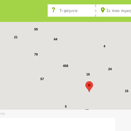
29
22
139
59
21
64
4
79
458
24
16
57
15
5
37
υπα