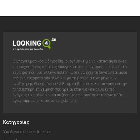
Ο Επαγγελματικός Οδηγός δημιουργήθηκε για να καταγράψει όλες
τις επιχειρήσεις και τους επαγγελματίες της χώρας, με σκοπό την
εξυπηρέτηση του Έλληνα πολίτη, ώστε να έχει τη δυνατόττα, μέσα
από ένα εύχρηστο site αλλά και με τη βοήθεια των μηχανών
αναζήτησης Google, Yahoo! & Bing, να βρει έυκολα και γρήγορα την
πλησιέστερη επιχείρηση που χρειάζεται για να καλύψει τις
ανάγκες του, αλλά και να αυξήσει το εταιρικό πελατολόγιο κάθε
εγγεγραμμένης σε αυτόν επιχείρησης.
Κατηγορίες
Υπολογιστές and Internet