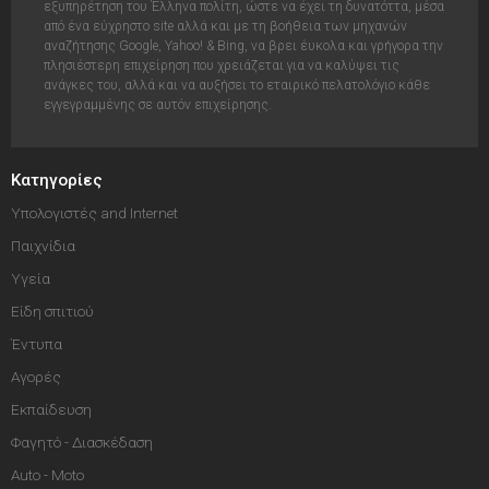
εξυπηρέτηση του Έλληνα πολίτη, ώστε να έχει τη δυνατόττα, μέσα
από ένα εύχρηστο site αλλά και με τη βοήθεια των μηχανών
αναζήτησης Google, Yahoo! & Bing, να βρει έυκολα και γρήγορα την
πλησιέστερη επιχείρηση που χρειάζεται για να καλύψει τις
ανάγκες του, αλλά και να αυξήσει το εταιρικό πελατολόγιο κάθε
εγγεγραμμένης σε αυτόν επιχείρησης.
Κατηγορίες
Υπολογιστές and Internet
Παιχνίδια
Υγεία
Είδη σπιτιού
Έντυπα
Αγορές
Εκπαίδευση
Φαγητό - Διασκέδαση
Auto - Moto