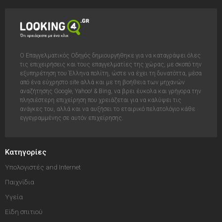
Ο Επαγγελματικός Οδηγός δημιουργήθηκε για να καταγράψει όλες
τις επιχειρήσεις και τους επαγγελματίες της χώρας, με σκοπό την
εξυπηρέτηση του Έλληνα πολίτη, ώστε να έχει τη δυνατόττα, μέσα
από ένα εύχρηστο site αλλά και με τη βοήθεια των μηχανών
αναζήτησης Google, Yahoo! & Bing, να βρει έυκολα και γρήγορα την
πλησιέστερη επιχείρηση που χρειάζεται για να καλύψει τις
ανάγκες του, αλλά και να αυξήσει το εταιρικό πελατολόγιο κάθε
εγγεγραμμένης σε αυτόν επιχείρησης.
Κατηγορίες
Υπολογιστές and Internet
Παιχνίδια
Υγεία
Είδη σπιτιού