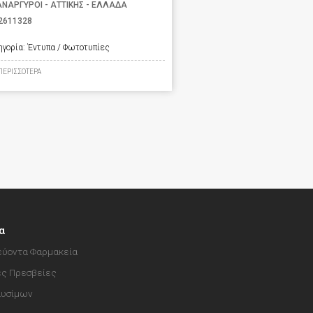
ΑΝΑΡΓΥΡΟΙ - ΑΤΤΙΚΗΣ - ΕΛΛΑΔΑ
2611328
ηγορία:
Έντυπα / Φωτοτυπίες
ΠΕΡΙΣΣΟΤΕΡΑ
α
ύοντα Φαρμακεία
ές Πρεσβείες
αυσίμων