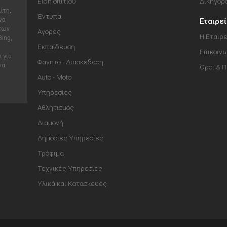
Είδη σπιτιού
Δικηγόρ
ίτη,
Έντυπα
να
Εταιρε
 των
Αγορές
Η Εταιρε
Bing,
Εκπαίδευση
Επικοιν
 για
Φαγητό - Διασκέδαση
να
Όροι & 
Auto - Moto
Υπηρεσίες
Αθλητισμός
Διαμονή
Δημόσιες Υπηρεσίες
Τρόφιμα
Τεχνικές Υπηρεσίες
Υλικά και Κατασκευές