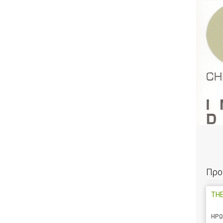
Προ
TH
ΗΡΩ