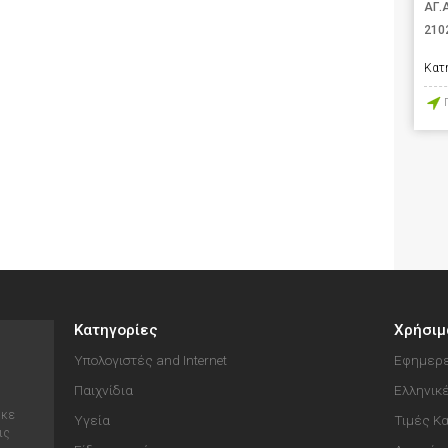
ΑΓ.
210
Κατ
Κατηγορίες
Χρήσιμ
Υπολογιστές and Internet
Εφημερε
Παιχνίδια
Ελληνικ
ηκε
Υγεία
Τιμές Κ
ις