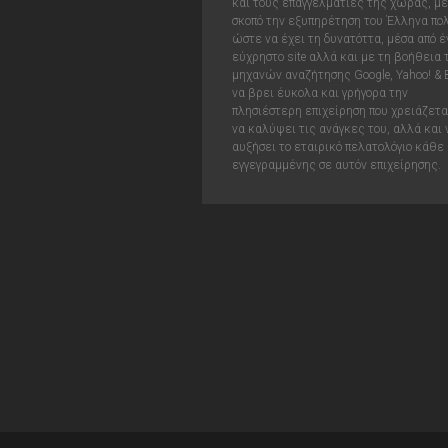
και τους επαγγελματίες της χώρας, με
σκοπό την εξυπηρέτηση του Έλληνα πολ
ώστε να έχει τη δυνατόττα, μέσα από έ
εύχρηστο site αλλά και με τη βοήθεια
μηχανών αναζήτησης Google, Yahoo! & 
να βρει έυκολα και γρήγορα την
πλησιέστερη επιχείρηση που χρειάζεται
να καλύψει τις ανάγκες του, αλλά και 
αυξήσει το εταιρικό πελατολόγιο κάθε
εγγεγραμμένης σε αυτόν επιχείρησης.