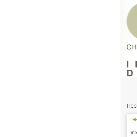
Προ
TH
ΗΡΩ