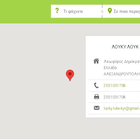
ΛΟΥΚΥ ΛΟΥΚ 
Λεωφόρος Δημοκρατί
Ελλάδα
ΑΛΕΞΑΝΔΡΟΥΠΟΛΗ -
2551031708
2551031708
lucky.luke.kyr@gmail