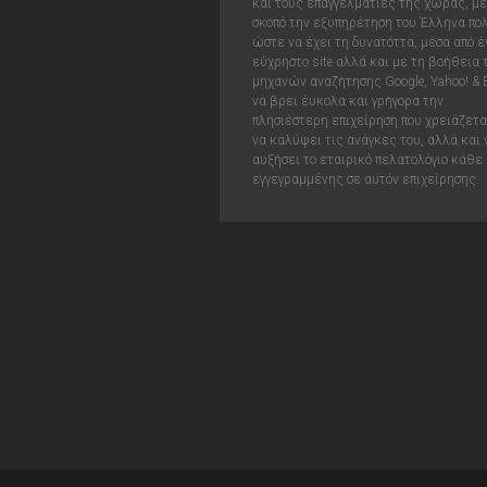
και τους επαγγελματίες της χώρας, με
σκοπό την εξυπηρέτηση του Έλληνα πολ
ώστε να έχει τη δυνατόττα, μέσα από έ
εύχρηστο site αλλά και με τη βοήθεια
μηχανών αναζήτησης Google, Yahoo! & 
να βρει έυκολα και γρήγορα την
πλησιέστερη επιχείρηση που χρειάζεται
να καλύψει τις ανάγκες του, αλλά και 
αυξήσει το εταιρικό πελατολόγιο κάθε
εγγεγραμμένης σε αυτόν επιχείρησης.