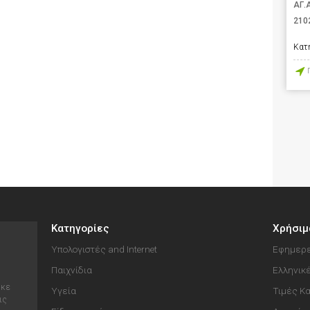
ΑΓ.
210
Κατ
Κατηγορίες
Χρήσιμ
Υπολογιστές and Internet
Εφημερε
Παιχνίδια
Ελληνικ
ηκε
Υγεία
Τιμές Κ
ις