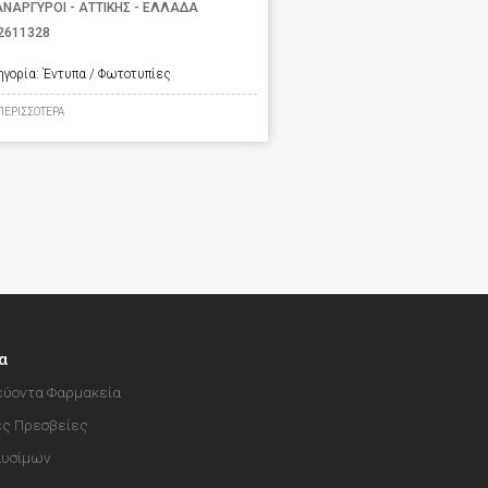
ΑΝΑΡΓΥΡΟΙ - ΑΤΤΙΚΗΣ - ΕΛΛΑΔΑ
2611328
ηγορία:
Έντυπα / Φωτοτυπίες
ΠΕΡΙΣΣΟΤΕΡΑ
α
ύοντα Φαρμακεία
ές Πρεσβείες
αυσίμων