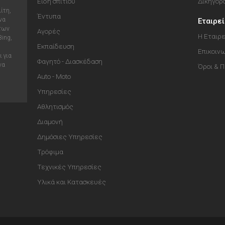
Είδη σπιτιού
Δικηγόρ
ίτη,
Έντυπα
να
Εταιρε
 των
Αγορές
Η Εταιρε
Bing,
Εκπαίδευση
Επικοιν
 για
Φαγητό - Διασκέδαση
να
Όροι & 
Auto - Moto
Υπηρεσίες
Αθλητισμός
Διαμονή
Δημόσιες Υπηρεσίες
Τρόφιμα
Τεχνικές Υπηρεσίες
Υλικά και Κατασκευές