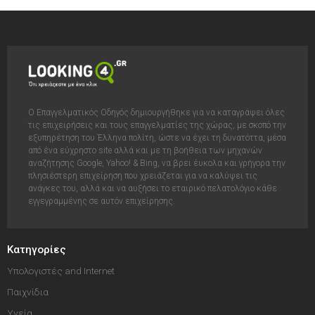
Ο Επαγγελματικός Οδηγός δημιουργήθηκε για να καταγράψει όλες
τις επιχειρήσεις και τους επαγγελματίες της χώρας, με σκοπό την
εξυπηρέτηση του Έλληνα πολίτη, ώστε να έχει τη δυνατόττα, μέσα
από ένα εύχρηστο site αλλά και με τη βοήθεια των μηχανών
αναζήτησης Google, Yahoo! & Bing, να βρει έυκολα και γρήγορα την
πλησιέστερη επιχείρηση που χρειάζεται για να καλύψει τις
ανάγκες του, αλλά και να αυξήσει το εταιρικό πελατολόγιο κάθε
εγγεγραμμένης σε αυτόν επιχείρησης.
Κατηγορίες
Υπολογιστές and Internet
Παιχνίδια
Υγεία