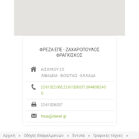
ΦΡΕΖΑ ΕΠΕ - ΖΑΧΑΡΟΠΟΥΛΟΣ
ΦΡΑΓΚΙΣΚΟΣ
ΑΙΣΧΥΛΟΥ 20
ΛΙΒΑΔΕΙΑ - ΒΟΙΩΤΙΑΣ - ΕΛΛΑΔΑ
2261022065
,
2261028037
,
694858240
0
2261028037
freza@otenet.gr
Αρχική
Οδηγός Επαγγελματιών
Έντυπα
Γραφικές τέχνες