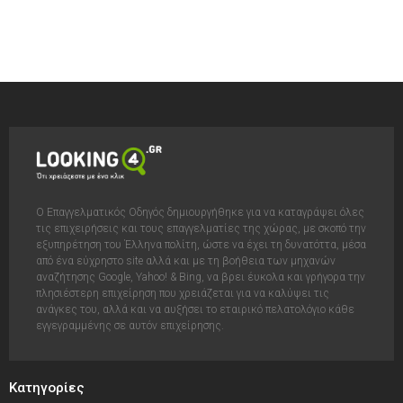
Ο Επαγγελματικός Οδηγός δημιουργήθηκε για να καταγράψει όλες
τις επιχειρήσεις και τους επαγγελματίες της χώρας, με σκοπό την
εξυπηρέτηση του Έλληνα πολίτη, ώστε να έχει τη δυνατόττα, μέσα
από ένα εύχρηστο site αλλά και με τη βοήθεια των μηχανών
αναζήτησης Google, Yahoo! & Bing, να βρει έυκολα και γρήγορα την
πλησιέστερη επιχείρηση που χρειάζεται για να καλύψει τις
ανάγκες του, αλλά και να αυξήσει το εταιρικό πελατολόγιο κάθε
εγγεγραμμένης σε αυτόν επιχείρησης.
Κατηγορίες