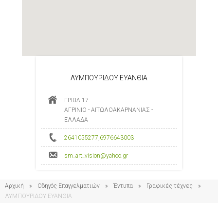
ΛΥΜΠΟΥΡΙΔΟΥ ΕΥΑΝΘΙΑ
ΓΡΙΒΑ 17
ΑΓΡΙΝΙΟ - ΑΙΤΩΛΟΑΚΑΡΝΑΝΙΑΣ -
ΕΛΛΑΔΑ
2641055277
,
6976643003
sm_art_vision@yahoo.gr
Αρχική
Οδηγός Επαγγελματιών
Έντυπα
Γραφικές τέχνες
ΛΥΜΠΟΥΡΙΔΟΥ ΕΥΑΝΘΙΑ