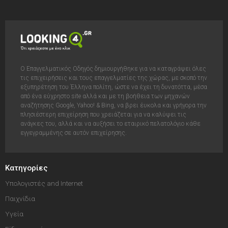
Ο Επαγγελματικός Οδηγός δημιουργήθηκε για να καταγράψει όλες
τις επιχειρήσεις και τους επαγγελματίες της χώρας, με σκοπό την
εξυπηρέτηση του Έλληνα πολίτη, ώστε να έχει τη δυνατόττα, μέσα
από ένα εύχρηστο site αλλά και με τη βοήθεια των μηχανών
αναζήτησης Google, Yahoo! & Bing, να βρει έυκολα και γρήγορα την
πλησιέστερη επιχείρηση που χρειάζεται για να καλύψει τις
ανάγκες του, αλλά και να αυξήσει το εταιρικό πελατολόγιο κάθε
εγγεγραμμένης σε αυτόν επιχείρησης.
Κατηγορίες
Υπολογιστές and Internet
Παιχνίδια
Υγεία