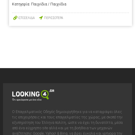
Κατηγορία:
Παιχνίδια / Παιχνίδια
ΙΣΤΟΣΕΛΙΔΑ
ΠΕΡΙΣΣΟΤΕΡΑ
Ο Επαγγελματικός Οδηγός δημιουργήθηκε για να καταγράψει όλες
τις επιχειρήσεις και τους επαγγελματίες της χώρας, με σκοπό την
εξυπηρέτηση του Έλληνα πολίτη, ώστε να έχει τη δυνατόττα, μέσα
από ένα εύχρηστο site αλλά και με τη βοήθεια των μηχανών
αναζήτησης Google, Yahoo! & Bing, να βρει έυκολα και γρήγορα την