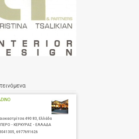
τεινόμενα
ADINO
αιοκαστρίτσα 490 83, Ελλάδα
ΙΠΕΡΟ - ΚΕΡΚΥΡΑΣ - ΕΛΛΑΔΑ
3041305
,
6977691626