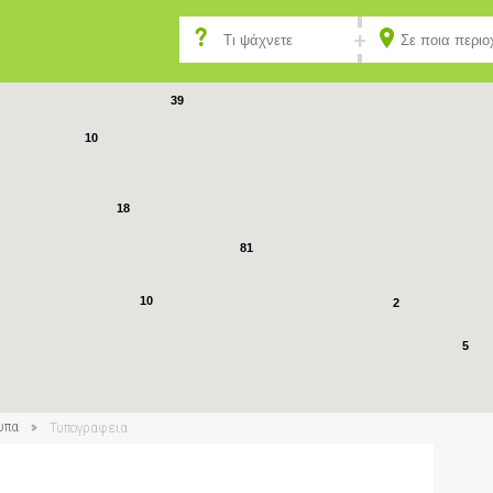
6
7
39
10
18
81
10
2
5
5
υπα
Τυπογραφεια