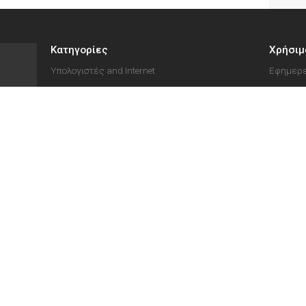
Κατηγορίες
Χρήσιμ
Υπολογιστές and Internet
Εφημερε
Παιχνίδια
Ελληνικ
ηκε
Υγεία
Τιμές Κ
ις
Είδη σπιτιού
Δικηγόρ
ίτη,
Έντυπα
να
Εταιρε
 των
Αγορές
Η Εταιρε
Bing,
Εκπαίδευση
Επικοιν
 για
Φαγητό - Διασκέδαση
να
Όροι & 
Auto - Moto
Υπηρεσίες
Αθλητισμός
Διαμονή