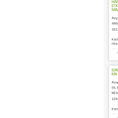
ΗΛ
ΕΓΚ
ΜΑ
Λεχ
ΑΜΑ
262
Κατ
Ηλε
ΙΩ
ΚΑΙ
Λεω
05,
ΝΕΑ
229
Κατ