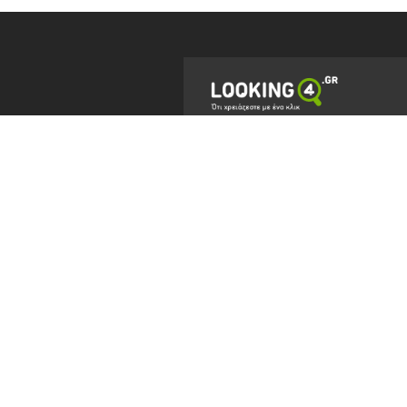
Ο Επαγγελματικός Οδηγός δημιουργήθ
για να καταγράψει όλες τις επιχειρήσε
και τους επαγγελματίες της χώρας, με
σκοπό την εξυπηρέτηση του Έλληνα πολ
ώστε να έχει τη δυνατόττα, μέσα από έ
εύχρηστο site αλλά και με τη βοήθεια
μηχανών αναζήτησης Google, Yahoo! & 
να βρει έυκολα και γρήγορα την
πλησιέστερη επιχείρηση που χρειάζεται
να καλύψει τις ανάγκες του, αλλά και 
αυξήσει το εταιρικό πελατολόγιο κάθε
εγγεγραμμένης σε αυτόν επιχείρησης.