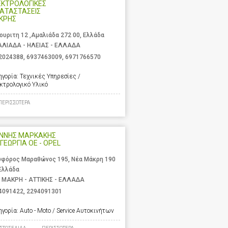
ΕΚΤΡΟΛΟΓΙΚΕΣ
ΑΤΑΣΤΑΣΕΙΣ
ΚΡΗΣ
ουριτη 12 ,Αμαλιάδα 272 00, Ελλάδα
ΛΙΑΔΑ - ΗΛΕΙΑΣ - ΕΛΛΑΔΑ
2024388
,
6937463009
,
6971766570
ηγορία:
Τεχνικές Υπηρεσίες /
κτρολογικό Υλικό
ΠΕΡΙΣΣΟΤΕΡΑ
ΑΝΝΗΣ ΜΑΡΚΑΚΗΣ
 ΓΕΩΡΓΙΑ ΟΕ - OPEL
φόρος Μαραθώνος 195, Νέα Μάκρη 190
 Ελλάδα
 ΜΑΚΡΗ - ΑΤΤΙΚΗΣ - ΕΛΛΑΔΑ
4091422
,
2294091301
ηγορία:
Auto - Moto / Service Αυτοκινήτων