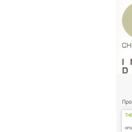
Προ
TH
ΗΡΩ