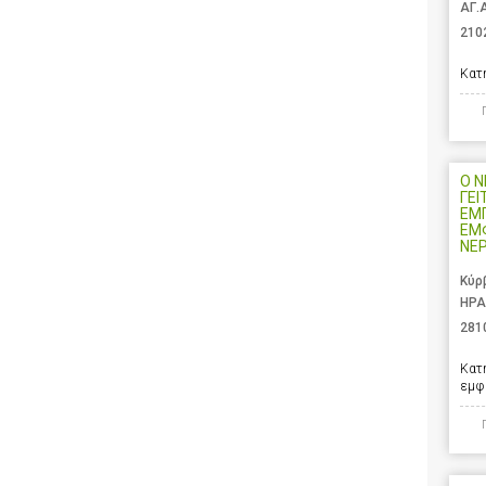
ΑΓ.
210
Κατ
Ο 
ΓΕΙ
ΕΜ
ΕΜ
ΝΕ
Κύρ
ΗΡΑ
281
Κατ
εμφ