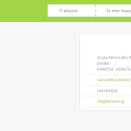
3ο χλμ Εθνικη οδος 
Ελλάδα
ΚΑΡΔΙΤΣΑ - ΚΑΡΔΙΤ
2441400524
,
693667
2441400524
info@dimarvin.gr